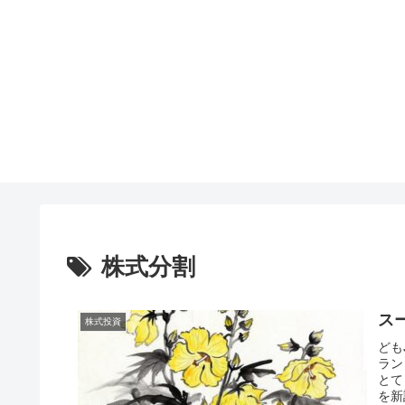
株式分割
ス
株式投資
ども
ラン
とて
を新