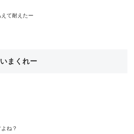
あえて耐えたー
いまくれー
？
すよね？