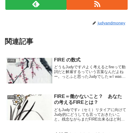
judyandmoney
関連記事
FIRE の数式
FIRE
どうもJudyです🎶よく考えるとfireって動
詞だと解雇するっていう言葉なんだよね
ー。っとふと思ったJudyでしたｗI was
fired at the age of 40. 私は40歳でクビに
なった。I am going to FIRE ...
FIRE＝働かないこと？ あなた
FIRE
の考えるFIREとは？
どもJudyです♪（セミ）リタイアに向けて
Judy的にどうしても言っておきたいこ
と。残念ながらまだFIRE出来るほど利益
が生まれていなのでセンスないと言われ
るかもしれませんが、FIRE=毎日ぐーた