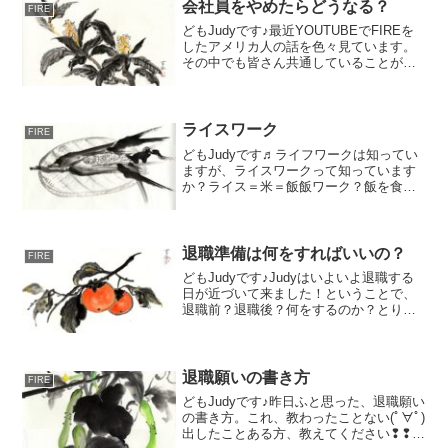
ら生活をしたい訳ではないということを
会社員をやめたらどうなる？
FIRE
声を大に...
どもJudyです♪最近YOUTUBEでFIREを
したアメリカ人の話を色々見ています。
その中でも皆さん共通していることが
色々あったので書き留めておきます。因
みに私と年齢がそこまでかけ離れていな
いアラフィフの人たちのFIREです。２０
−３０代の...
ライスワーク
FIRE
どもJudyです♬ライフワークは知ってい
ますが、ライスワークって知っています
か？ライス＝米＝飯飯ワーク？飯を食う
ためのワーク＝仕事。はい、飯を食うた
めの仕事ということです。残念ながらほ
とんどのサラリーマンはこの「ライスワ
ーク」だと思われます...
退職準備は何をすればいいの？
FIRE
どもJudyです♪Judyはいよいよ退職する
日が近づいて来ました！ということで、
退職前？退職後？何をするのか？とりあ
えずここにまとめておこうかと思います
☆彡まず、会社から必ずもらうものはこ
ちら：雇用保険被保険者証： 雇用保険
加入者の証拠、会...
退職願いの書き方
FIRE
どもJudyです♪昨日ふと思った、退職願い
の書き方。これ、教わったことない(ﾟ∀ﾟ)
出したことある方、教えてください❢❢皆