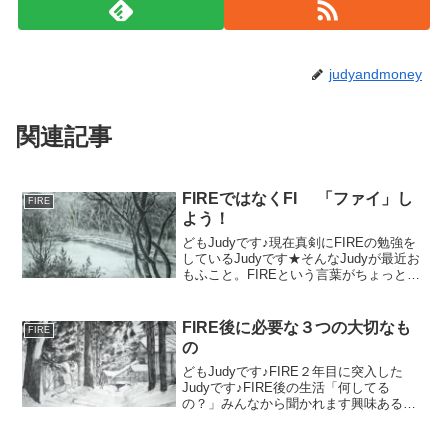
judyandmoney
関連記事
FIREではなくFI 「ファイ」し
FIRE
よう！
どもJudyです♪現在真剣にFIREの勉強を
しているJudyです★そんなJudyが最近お
もふこと。FIREという言葉がちょっとず
つ浸透してきている昨今FIREとは、
Financial 経済的Independence 独立
Retire 退職E...
FIRE後に必要な３つの大切なも
FIRE
の
どもJudyです♪FIRE２年目に突入した
Judyです♪FIRE後の生活「何してる
の？」みんなから聞かれます興味あるん
でしょうねワタシもきっと同じ質問して
しまいますから（笑）そこで思うFIRE後