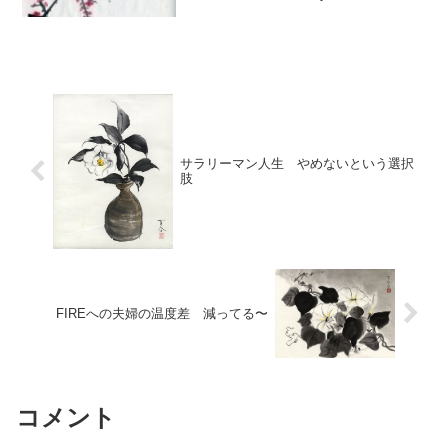
fired at the age of 40. 私は40歳でクビに
なった。I am going to FIRE ...
サラリーマン人生 やめないという選択
肢
FIREへの夫婦の温度差 減ってる〜
コメント