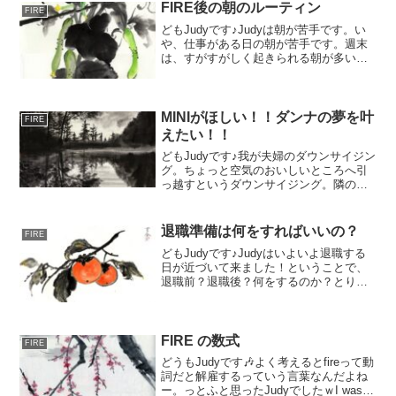
に必要なものお金FIREするにはお金必要
FIRE後の朝のルーティン
FIRE
ですで...
どもJudyです♪Judyは朝が苦手です。い
や、仕事がある日の朝が苦手です。週末
は、すがすがしく起きられる朝が多い気
がします。そんな清々しい朝を毎日むか
えたい！そう思いませんか？では、Judy
の思い描くFIRE後の朝のルーティン、空
が明るく...
MINIがほしい！！ダンナの夢を叶
FIRE
えたい！！
どもJudyです♪我が夫婦のダウンサイジン
グ。ちょっと空気のおいしいところへ引
っ越すというダウンサイジング。隣の県
へのお引越しなのでそこまで遠くではな
いんですが、、今までとの大きな違い、
それは、駅からかなり離れていること。
退職準備は何をすればいいの？
FIRE
都内では考えられな...
どもJudyです♪Judyはいよいよ退職する
日が近づいて来ました！ということで、
退職前？退職後？何をするのか？とりあ
えずここにまとめておこうかと思います
☆彡まず、会社から必ずもらうものはこ
ちら：雇用保険被保険者証： 雇用保険
加入者の証拠、会...
FIRE の数式
FIRE
どうもJudyです🎶よく考えるとfireって動
詞だと解雇するっていう言葉なんだよね
ー。っとふと思ったJudyでしたｗI was