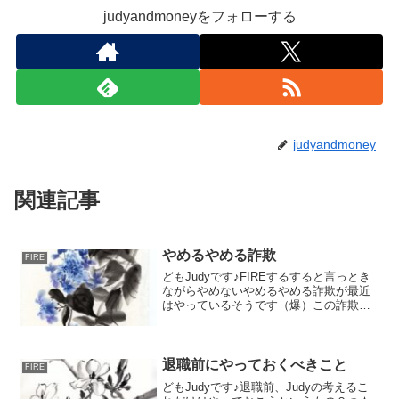
judyandmoneyをフォローする
judyandmoney
関連記事
やめるやめる詐欺
FIRE
どもJudyです♪FIREするすると言っとき
ながらやめないやめるやめる詐欺が最近
はやっているそうです（爆）この詐欺師
は、下記のような人だそうです。仕事を
やめる時期が定まっていないのにやめる
と連呼している人FIREはしたいが、いつ
やめるかとい...
退職前にやっておくべきこと
FIRE
どもJudyです♪退職前、Judyの考えるこ