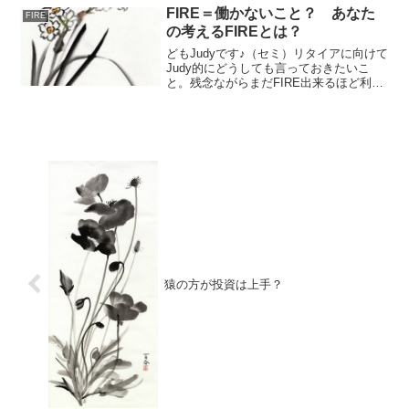
Retire 退職E...
FIRE＝働かないこと？ あなた
FIRE
の考えるFIREとは？
どもJudyです♪（セミ）リタイアに向けて
Judy的にどうしても言っておきたいこ
と。残念ながらまだFIRE出来るほど利益
が生まれていなのでセンスないと言われ
るかもしれませんが、FIRE=毎日ぐーた
ら生活をしたい訳ではないということを
声を大に...
猿の方が投資は上手？