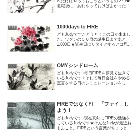
れだけはやっておこうというもの２つ★
退職後に、あれやっておけばよかった～
ってのも絶対あるはずですがそれは後程
☆彡それではまずクレジットカードを作
っておこう結局オリーブカード作りまし
たやはり100万...
1000days to FIRE
FIRE
どもJudyです♬とうとうこの日が来まし
た。ワタシの５０歳の誕生日まであと
1,000日★誕生日にリタイアするとは思え
なかったりもしますが、そこをターゲッ
トにリタイア計画を進めて行きたいと思
っています。では実際あと1000日で何を
すれば良いの...
OMYシンドローム
FIRE
どもJudyです♪毎日FIREを夢見て生きて
いるJudyです✧そして毎日会社をやめる
宣言をする日のシミュレーションをして
いるJudyです☆そしてOMY（One More
Year）あと一年と言わないよう計画して
いるJudyです。FIREはし...
FIREではなくFI 「ファイ」し
FIRE
よう！
どもJudyです♪現在真剣にFIREの勉強を
しているJudyです★そんなJudyが最近お
もふこと。FIREという言葉がちょっとず
つ浸透してきている昨今FIREとは、
Financial 経済的Independence 独立