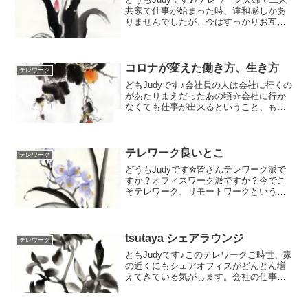
共家で仕事が始まった時、違和感しかあ
りませんでしたが、今はすっかりお互い
のポジションが決まり、お互いの会議中
は邪魔をしないよう配慮し、お洗濯も仕
事中にこなし、そして何より何より、ダ
ンナ（Geep)に料...
コロナが変えた働き方、生き方
テレワーク
どもJudyです♪会社員の人は会社に行くの
があたりまえだったあの頃☆会社に行か
なくても仕事が出来るということ、もう
大分定着しましたよね？家でもくもくと
仕事している人とやっぱり会社に行って
しまう人と会社ではなくカフェやシェア
オフィスで仕事する...
テレワーク良いとこ
テレワーク
どうもJudyです✮皆さんテレワーク派で
すか？オフィスワーク派ですか？今でこ
そテレワーク、リモートワークという言
葉が浸透してきましたが、コロナ前から
テレワークOKだった我が夫婦。オフィス
派の人が多くてびっくりしていました。
そんな中コロナ。オ...
tsutaya シェアラウンジ
テレワーク
どもJudyです♪このテレワークご時世、家
の近くにもシェアオフィスがどんどん増
えてきている気がします。会社の仕事を
行うにあたって家でやった方が色々楽な
気がするんですが、理由：会社支給のPC