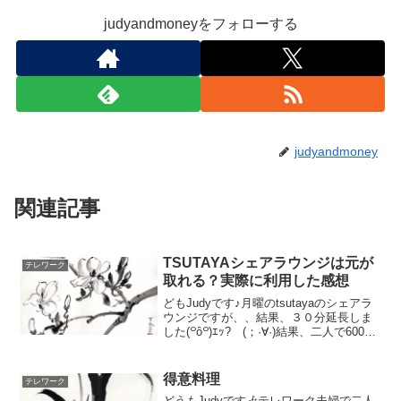
judyandmoneyをフォローする
judyandmoney
関連記事
TSUTAYAシェアラウンジは元が
テレワーク
取れる？実際に利用した感想
どもJudyです♪月曜のtsutayaのシェアラ
ウンジですが、、結果、３０分延長しま
した(꒪ȏ꒪)ｴｯ? (；·∀·)結果、二人で6000
円超えました(꒪ȏ꒪)ｴｯ? (；·∀·)これはマジ
ック？居酒屋価格？？計算しましょう。
アルコールプラ...
得意料理
テレワーク
どうもJudyです🎶テレワーク夫婦で二人