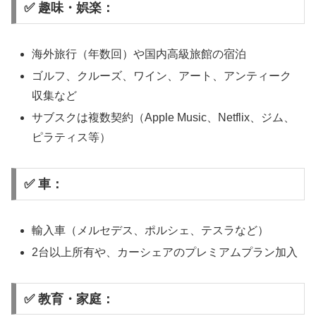
✅ 趣味・娯楽：
海外旅行（年数回）や国内高級旅館の宿泊
ゴルフ、クルーズ、ワイン、アート、アンティーク
収集など
サブスクは複数契約（Apple Music、Netflix、ジム、
ピラティス等）
✅ 車：
輸入車（メルセデス、ポルシェ、テスラなど）
2台以上所有や、カーシェアのプレミアムプラン加入
✅ 教育・家庭：