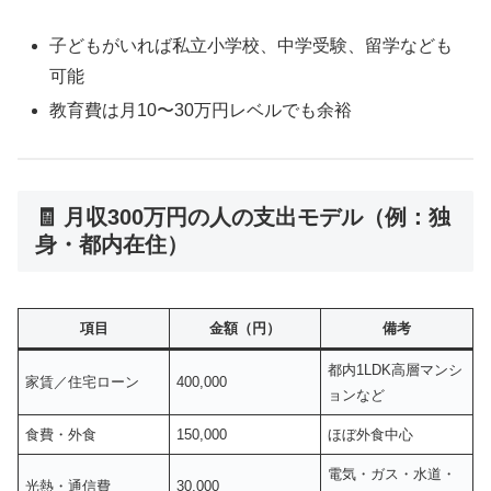
子どもがいれば私立小学校、中学受験、留学なども
可能
教育費は月10〜30万円レベルでも余裕
🧾 月収300万円の人の支出モデル（例：独
身・都内在住）
項目
金額（円）
備考
都内1LDK高層マンシ
家賃／住宅ローン
400,000
ョンなど
食費・外食
150,000
ほぼ外食中心
電気・ガス・水道・
光熱・通信費
30,000