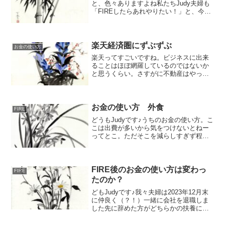
と、色々ありますよね私たちJudy夫婦も
「FIREしたらあれやりたい！」と、今ま
さに片っ端から挑戦している状態「自分
のためにお金を使う」とても聞こえはい
いのですが……お金、いくらあっても足
りないん...
楽天経済圏にずぶずぶ
お金の使い方
楽天ってすごいですね。ビジネスに出来
ることはほぼ網羅しているのではないか
と思うくらい。さすがに不動産はやって
ないよね？ッて思ったら、あった。旅行
だってレンタルもある。スーツケースと
かたまにしか使わないものって家のスペ
ース取るからレンタルって...
お金の使い方 外食
FIRE
どうもJudyです♪うちのお金の使い方。こ
こは出費が多いから気をつけないとねー
ってとこ。ただそこを減らしすぎず程よ
く楽しくストレス解消♪外食大好きです☆
うちの程よい外食生活の巻優待を使って
楽しくこのコロナ禍で外食産業厳しいで
すが、、今は踏ん...
FIRE後のお金の使い方は変わっ
FIRE
たのか？
どもJudyです♪我々夫婦は2023年12月末
に仲良く（？！）一緒に会社を退職しま
した先に辞めた方がどちらかの扶養に入
るとか言っていたんですけどどちらの扶
養にも入ることなくいっせーのーせで辞