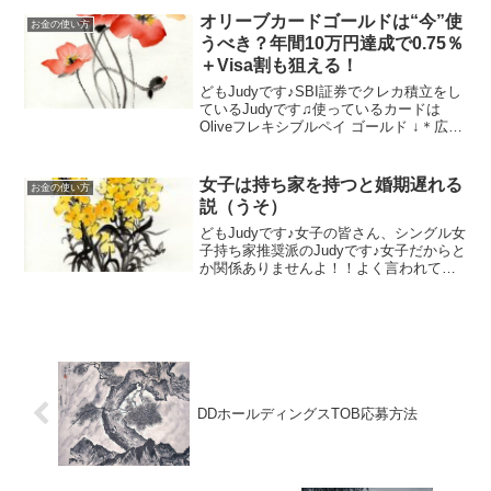
めました周りからはおどろかれましたし
オリーブカードゴールドは“今”使
お金の使い方
（⊙ｏ⊙）、あ...
うべき？年間10万円達成で0.75％
＋Visa割も狙える！
どもJudyです♪SBI証券でクレカ積立をし
ているJudyです♫使っているカードは
Oliveフレキシブルペイ ゴールド ↓＊広告
ではありませんカギになるのは――年間
10万円利用です★■ 年間10万円使わない
とどうなる？SBI証券 のクレカ積...
女子は持ち家を持つと婚期遅れる
お金の使い方
説（うそ）
どもJudyです♪女子の皆さん、シングル女
子持ち家推奨派のJudyです♪女子だからと
か関係ありませんよ！！よく言われてい
ますけど、婚期遅れることはありませ
ん！持ち家つきの女子と結婚出来ないな
んて男子は、、、アホです。では、シン
グル女子でも男...
DDホールディングスTOB応募方法