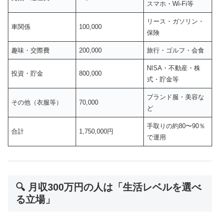
スマホ・Wi-Fi等
リース・ガソリン・
車関係
100,000
保険
趣味・交際費
200,000
旅行・ゴルフ・会食
NISA・不動産・株
投資・貯金
800,000
式・貯金等
ブランド服・美容な
その他（衣服等）
70,000
ど
手取りの約80〜90％
合計
1,750,000円
で運用
🔍 月収300万円の人は「生活レベルを選べ
る立場」